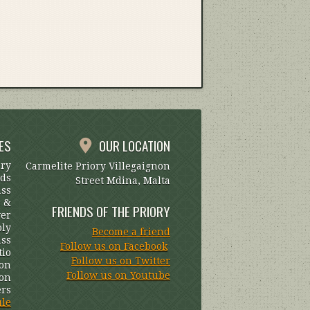
ES
OUR LOCATION
ary
Carmelite Priory Villegaignon
uds
Street Mdina, Malta
ass
s &
FRIENDS OF THE PRIORY
yer
oly
Become a friend
ss
Follow us on Facebook
tio
Follow us on Twitter
on
Follow us on Youtube
ion
ers
ule