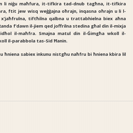
 li niġu maħfura, it-tifkira tad-dnub tagħna, it-tifkira
ra, ftit jew wisq weġġajna oħrajn, inqasna oħrajn u li l-
x’jaħfrulna, tiftħilna qalbna u trattabhielna biex aħna
-Randa f’dawn il-jiem qed joffrilna stedina għal din il-mixja
tidħol il-maħfra. Smajna matul din il-Ġimgħa wkoll il-
koll il-parabbola tas-Sid Ħanin.
 ħniena sabiex inkunu nistgħu naħfru bi ħniena kbira lil