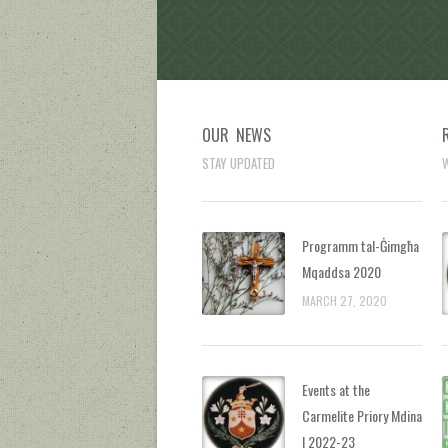
OUR NEWS
STAY UPDATED
W
Programm tal-Ġimgħa
Mqaddsa 2020
MARCH 27, 2020
Events at the
Carmelite Priory Mdina
| 2022-23