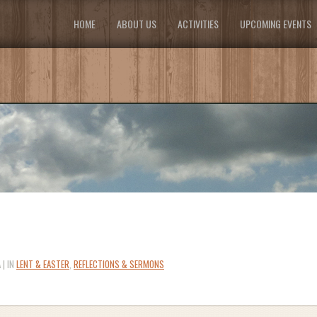
HOME
ABOUT US
ACTIVITIES
UPCOMING EVENTS
 | IN
LENT & EASTER
,
REFLECTIONS & SERMONS