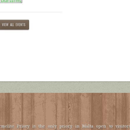
VIEW ALL EVENTS
melite Priory is the only priory in Malta open to visitors