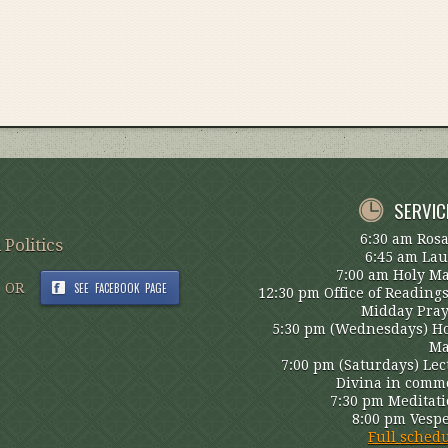
SERVIC
6:30 am Ros
 Politics
6:45 am La
7:00 am Holy M
OR
SEE FACEBOOK PAGE
12:30 pm Office of Reading
Midday Pra
5:30 pm (Wednesdays) H
Ma
7:00 pm (Saturdays) Lec
Divina in comm
7:30 pm Meditat
8:00 pm Vesp
Full sched