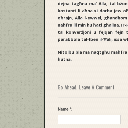
dejna tagħna ma’ Alla, tal-bżonn
kostanti li aħna xi darba jew oħ
oħrajn, Alla l-ewwel, għandhom 
naħfru lil min hu ħati għalina. Ir
ta’ konverżjoni u fejqan fejn 
parabbola tal-Iben il-Ħali, issa w
Nitolbu bla ma naqtgħu maħfra u
ħutna.
Go Ahead, Leave A Comment
Name *: