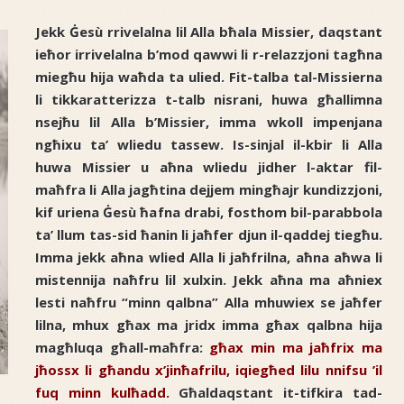
Jekk Ġesù rrivelalna lil Alla bħala Missier, daqstant
ieħor irrivelalna b’mod qawwi li r-relazzjoni tagħna
miegħu hija waħda ta ulied. Fit-talba tal-Missierna
li tikkaratterizza t-talb nisrani, huwa għallimna
nsejħu lil Alla b’Missier, imma wkoll impenjana
ngħixu ta’ wliedu tassew. Is-sinjal il-kbir li Alla
huwa Missier u aħna wliedu jidher l-aktar fil-
maħfra li Alla jagħtina dejjem mingħajr kundizzjoni,
kif uriena Ġesù ħafna drabi, fosthom bil-parabbola
ta’ llum tas-sid ħanin li jaħfer djun il-qaddej tiegħu.
Imma jekk aħna wlied Alla li jaħfrilna, aħna aħwa li
mistennija naħfru lil xulxin. Jekk aħna ma aħniex
lesti naħfru “minn qalbna” Alla mhuwiex se jaħfer
lilna, mhux għax ma jridx imma għax qalbna hija
magħluqa għall-maħfra:
għax min ma jaħfrix ma
jħossx li għandu x’jinħafrilu, iqiegħed lilu nnifsu ’il
fuq minn kulħadd.
Għaldaqstant it-tifkira tad-