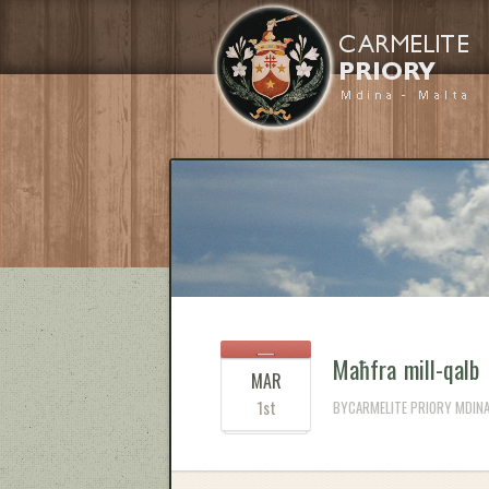
Maħfra mill-qalb
MAR
1st
BYCARMELITE PRIORY MDINA