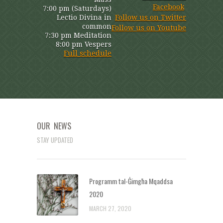
Facebook
7:00 pm (Saturdays)
Lectio Divina in
Follow us on Twitter
common
Follow us on Youtube
7:30 pm Meditation
8:00 pm Vespers
Full schedule
OUR NEWS
STAY UPDATED
Programm tal-Ġimgħa Mqaddsa
2020
MARCH 27, 2020