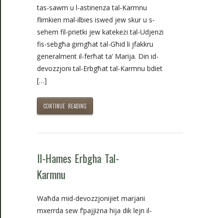
tas-sawm u l-astinenza tal-Karmnu
flimkien mal-ilbies iswed jew skur u s-
sehem fil-prietki jew katekeżi tal-Udjenzi
fis-sebgħa ġimgħat tal-Għid li jfakkru
ġeneralment il-ferħat ta’ Marija. Din id-
devozzjoni tal-Erbgħat tal-Karmnu bdiet
[…]
CONTINUE READING
Il-Hames Erbgha Tal-
Karmnu
Waħda mid-devozzjonijiet marjani
mxerrda sew f’pajjiżna hija dik lejn il-