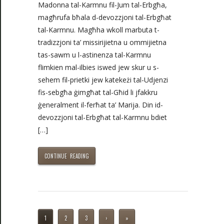
Madonna tal-Karmnu fil-Jum tal-Erbgħa,
magħrufa bħala d-devozzjoni tal-Erbgħat
tal-Karmnu. Magħha wkoll marbuta t-
tradizzjoni ta’ missirijietna u ommijietna
tas-sawm u l-astinenza tal-Karmnu
flimkien mal-ilbies iswed jew skur u s-
sehem fil-prietki jew katekeżi tal-Udjenzi
fis-sebgħa ġimgħat tal-Għid li jfakkru
ġeneralment il-ferħat ta’ Marija. Din id-
devozzjoni tal-Erbgħat tal-Karmnu bdiet
[…]
CONTINUE READING
1
2
3
›
»