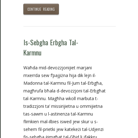
CONTINUE READING
Is-Sebgha Erbgha Tal-
Karmnu
Waħda mid-devozzjonijiet marjani
mxerrda sew f’pajjiżna hija dik lejn il-
Madonna tal-Karmnu fil-Jum tal-Erbgħa,
magħrufa bħala d-devozzjoni tal-Erbgħat
tal-Karmnu. Magħha wkoll marbuta t-
tradizzjoni ta’ missirijietna u ommijietna
tas-sawm u l-astinenza tal-Karmnu
flimkien mal-ilbies iswed jew skur u s-
sehem fil-prietki jew katekeżi tal-Udjenzi
fis-sebgħa ġimgħat tal-Għid li jfakkru