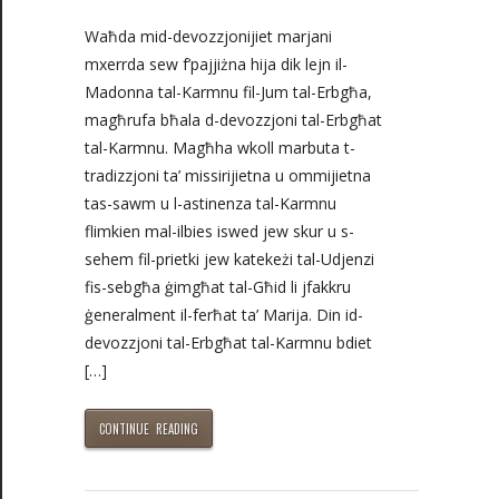
Waħda mid-devozzjonijiet marjani
mxerrda sew f’pajjiżna hija dik lejn il-
Madonna tal-Karmnu fil-Jum tal-Erbgħa,
magħrufa bħala d-devozzjoni tal-Erbgħat
tal-Karmnu. Magħha wkoll marbuta t-
tradizzjoni ta’ missirijietna u ommijietna
tas-sawm u l-astinenza tal-Karmnu
flimkien mal-ilbies iswed jew skur u s-
sehem fil-prietki jew katekeżi tal-Udjenzi
fis-sebgħa ġimgħat tal-Għid li jfakkru
ġeneralment il-ferħat ta’ Marija. Din id-
devozzjoni tal-Erbgħat tal-Karmnu bdiet
[…]
CONTINUE READING