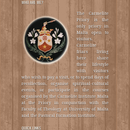
WHO ARE WE?
The Carmelite
Priory is the
only priory in
Malta open to
visitors.
Carmelite
friars living
here share
their lifestyle
with visitors
who wish to pay a visit, or to spend days of
recollection, organise spiritual-cultural
events, or participate in the courses
organised by the Carmelite Institute Malta
at the Priory in conjunction with the
Faculty of Theology at University of Malta
and the Pastoral Formation Institute.
QUICK LINKS