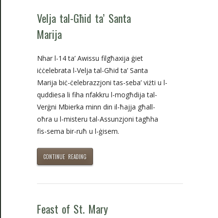
Velja tal-Għid ta’ Santa
Marija
Nhar l-14 ta’ Awissu filgħaxija ġiet
iċċelebrata l-Velja tal-Għid ta’ Santa
Marija biċ-ċelebrazzjoni tas-seba’ viżti u l-
quddiesa li fiha nfakkru l-mogħdija tal-
Verġni Mbierka minn din il-ħajja għall-
oħra u l-misteru tal-Assunzjoni tagħha
fis-sema bir-ruħ u l-ġisem.
CONTINUE READING
Feast of St. Mary