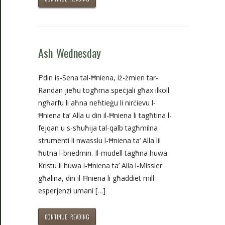
Ash Wednesday
F’din is-Sena tal-Ħniena, iż-żmien tar-
Randan jieħu togħma speċjali għax ilkoll
ngħarfu li aħna neħtieġu li nirċievu l-
Ħniena ta’ Alla u din il-Ħniena li tagħtina l-
fejqan u s-sħuħija tal-qalb tagħmilna
strumenti li nwasslu l-Ħniena ta’ Alla lil
ħutna l-bnedmin. Il-mudell tagħna huwa
Kristu li huwa l-Ħniena ta’ Alla l-Missier
għalina, din il-Ħniena li għaddiet mill-
esperjenzi umani […]
CONTINUE READING