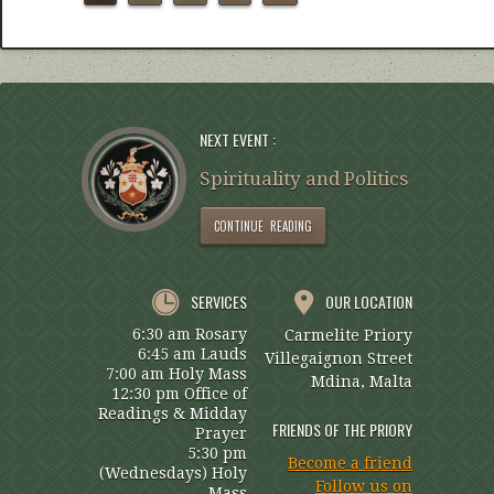
NEXT EVENT :
Spirituality and Politics
CONTINUE READING
SERVICES
OUR LOCATION
6:30 am Rosary
Carmelite Priory
6:45 am Lauds
Villegaignon Street
7:00 am Holy Mass
Mdina, Malta
12:30 pm Office of
Readings & Midday
FRIENDS OF THE PRIORY
Prayer
5:30 pm
Become a friend
(Wednesdays) Holy
Follow us on
Mass