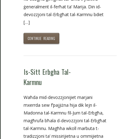
ġeneralment il-ferħat ta’ Marija. Din id-
devozzjoni tal-Erbgħat tal-Karmnu bdiet
[…]
CONTINUE READING
Is-Sitt Erbgha Tal-
Karmnu
Waħda mid-devozzjonijiet marjani
mxerrda sew f’pajjiżna hija dik lejn il-
Madonna tal-Karmnu fil-Jum tal-Erbgħa,
magħrufa bħala d-devozzjoni tal-Erbgħat
tal-Karmnu. Magħha wkoll marbuta t-
tradizzjoni ta’ missirijietna u ommijietna